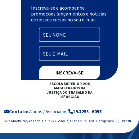
Inscreva-se e acompanhe
promoções lançamentos e noticias
de nossos cursos no seu e-mail.
ESCOLA SUPERIOR DOS
MAGISTRADOS DA
JUSTIÇA DO TRABALHO DA
15ª REGIÃO
Contato:
Alunos / Associados
19.3253- 6055
Rua Riachuelo, 473 conjs.21 e 22 (Bosque) CEP: 13015-320 - Campinas (SP) - Brasil